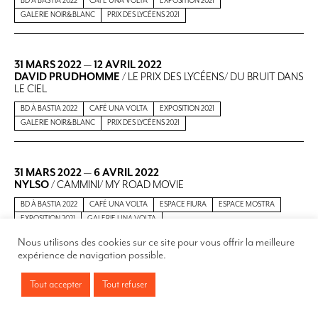
BD À BASTIA 2022
CAFÉ UNA VOLTA
EXPOSITION 2021
GALERIE NOIR&BLANC
PRIX DES LYCÉENS 2021
31 MARS 2022
—
12 AVRIL 2022
DAVID PRUDHOMME
/ LE PRIX DES LYCÉENS/ DU BRUIT DANS
LE CIEL
BD À BASTIA 2022
CAFÉ UNA VOLTA
EXPOSITION 2021
GALERIE NOIR&BLANC
PRIX DES LYCÉENS 2021
31 MARS 2022
—
6 AVRIL 2022
NYLSO
/ CAMMINI/ MY ROAD MOVIE
BD À BASTIA 2022
CAFÉ UNA VOLTA
ESPACE FIURA
ESPACE MOSTRA
EXPOSITION 2021
GALERIE UNA VOLTA
Nous utilisons des cookies sur ce site pour vous offrir la meilleure
expérience de navigation possible.
31 MARS 2022
—
6 AVRIL 2022
ULLI LUST
/ CAMMINI/ TROP N'EST PAS ASSEZ
Tout accepter
Tout refuser
BD À BASTIA 2022
CAFÉ UNA VOLTA
ESPACE FIURA
ESPACE MOSTRA
EXPOSITION 2021
GALERIE UNA VOLTA