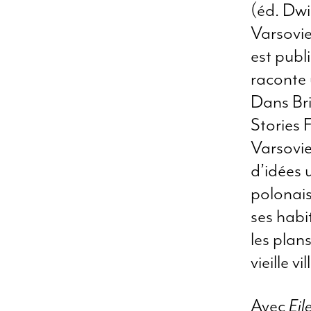
(éd. Dwi
Varsovie
est publi
raconte 
Dans Bri
Stories F
Varsovie
d’idées 
polonais 
ses habi
les plan
vieille vil
Avec
Eil