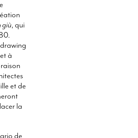
de
réation
n giù
, qui
80.
edrawing
 et à
oraison
hitectes
ille et de
neront
acer la
nario de