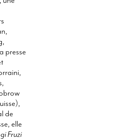
, une
rs
an,
g,
la presse
et
orraini,
s,
Nobrow
isse),
l de
e, elle
gi Fruzi