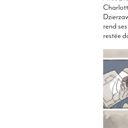
Charlot
Dzierzaw
rend ses
restée d