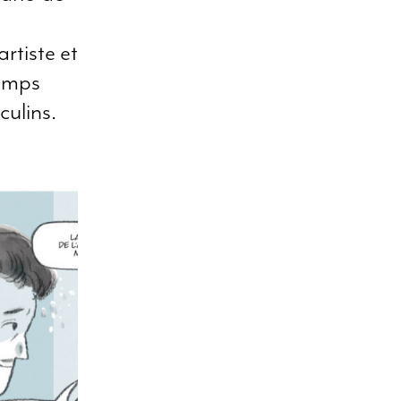
a
rtiste et
temps
culins.