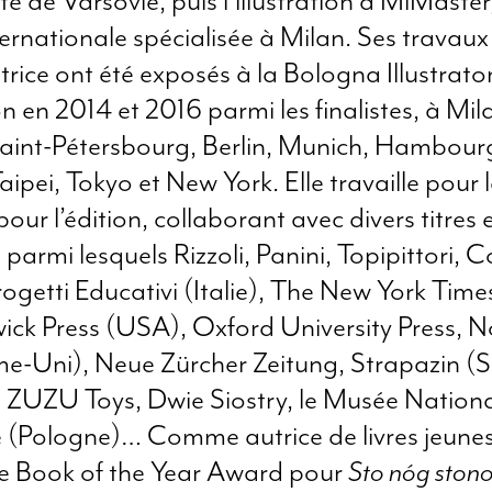
ité de Varsovie, puis l’illustration à MiMaster
ternationale spécialisée à Milan. Ses travaux
atrice ont été exposés à la Bologna Illustrato
on en 2014 et 2016 parmi les finalistes, à Mil
aint-Pétersbourg, Berlin, Munich, Hambour
aipei, Tokyo et New York. Elle travaille pour 
ur l’édition, collaborant avec divers titres 
 parmi lesquels Rizzoli, Panini, Topipittori, C
rogetti Educativi (Italie), The New York Time
ck Press (USA), Oxford University Press, 
-Uni), Neue Zürcher Zeitung, Strapazin (Su
 ZUZU Toys, Dwie Siostry, le Musée Nationa
 (Pologne)… Comme autrice de livres jeuness
le Book of the Year Award pour
Sto nóg stono