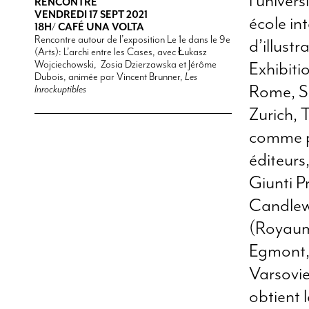
l’univers
RENCONTRE
VENDREDI 17 SEPT 2021
école in
18H/ CAFÉ UNA VOLTA
Rencontre autour de l’exposition Le 1e dans le 9e
d’illustr
(Arts): L’archi entre les Cases, avec Łukasz
Wojciechowski, Zosia Dzierzawska et Jérôme
Exhibiti
Dubois, animée par Vincent Brunner,
Les
Rome, S
Inrockuptibles
Zurich, T
comme po
éditeurs,
Giunti P
Candlewi
(Royaume
Egmont,
Varsovie
obtient 