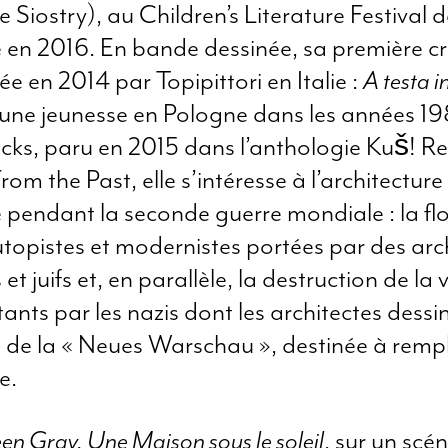
e Siostry), au Children’s Literature Festival 
 en 2016. En bande dessinée, sa première c
ée en 2014 par Topipittori en Italie :
A testa i
une jeunesse en Pologne dans les années 19
cks, paru en 2015 dans l’anthologie Kuš! R
rom the Past, elle s’intéresse à l’architecture
 pendant la seconde guerre mondiale : la fl
utopistes et modernistes portées par des arc
et juifs et, en parallèle, la destruction de la v
tants par les nazis dont les architectes dessi
s de la « Neues Warschau », destinée à rempl
le.
een Gray, Une Maison sous le soleil
, sur un scé