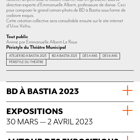
direction experte d’Emmanuelle Alberti, professeure de danse. Ceci
pour composer le grand roman-photo de BD à Bastia sous forme de
cadavre exquis.
Cette création collective sera consultable ensuite sur le site internet
d’
Una Volta.
Tout public
Animé par Emmanuelle Alberti-Le Roux
Péristyle du Théâtre Municipal
ATELIER BD À BASTIA 2023
BD À BASTIA 2023
DÈS 4 ANS
DÈS 6 ANS
PÉRISTYLE DU THÉÂTRE
BD À BASTIA 2023
EXPOSITIONS
30 MARS — 2 AVRIL 2023