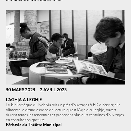
30 MARS 2023
—
2 AVRIL 2023
L’AGHJA A LEGHJE
La bibliothèque du Nebbiu fait un prêt d’ouvrages à BD à Bastia; elle
alimente le grand espace de lecture qu’est l’Aghja a Leghje, ouvert
durant toutes les rencontres et proposant plusieurs centaines d’ouvrages
en consultation gratuite.
Péristyle du Théâtre Municipal