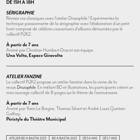
DE 15H À 18H
SÉRIGRAPHIE
Révisez vos classiques avec l’atelier Drozophile ! Expérimentez la
technique passionnante de la sérigraphie avec l’élaboration d’un petit
livret composé de célèbres couvertures d’albums détournées par le
collectif Pi2K2.
À partir de 7 ans
Animé par Christian Humbert-Droz et son équipe.
Una Volta, Espace Giravolta
ATELIER FANZINE
Le collectif Pi2K2 propose un atelier fanzine dans la veine de la
revue
Drozophile
. En mêlant BD et illustrations, les participants créent un
mini-ouvrage collectif de 8 pages sur le thème de l’anniversaire.
À partir de 7 ans
Animé par Yann Le Borgne, Thomas Silvert et André-Louis Quinton-
Gaffory.
Péristyle du Théâtre Municipal
ATELIER BD À BASTIA 2023
BD À BASTIA 2023
DÈS 6 ANS
DÈS 7 ANS