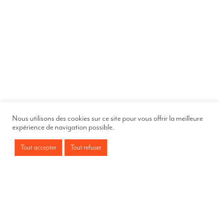
Nous utilisons des cookies sur ce site pour vous offrir la meilleure
expérience de navigation possible.
Tout accepter
Tout refuser
Centru Culturale Una Volta
Arcades du Théâtre
Rue César Campinchi