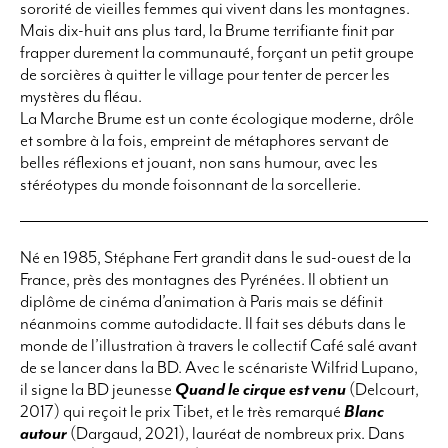
sororité de vieilles femmes qui vivent dans les montagnes.
Mais dix-huit ans plus tard, la Brume terrifiante finit par
frapper durement la communauté, forçant un petit groupe
de sorcières à quitter le village pour tenter de percer les
mystères du fléau.
La Marche Brume est un conte écologique moderne, drôle
et sombre à la fois, empreint de métaphores servant de
belles réflexions et jouant, non sans humour, avec les
stéréotypes du monde foisonnant de la sorcellerie.
Né en 1985, Stéphane Fert grandit dans le sud-ouest de la
France, près des montagnes des Pyrénées. Il obtient un
diplôme de cinéma d’animation à Paris mais se définit
néanmoins comme autodidacte. Il fait ses débuts dans le
monde de l’illustration à travers le collectif Café salé avant
de se lancer dans la BD. Avec le scénariste Wilfrid Lupano,
il signe la BD jeunesse
Quand le cirque est venu
(Delcourt,
2017) qui reçoit le prix Tibet, et le très remarqué
Blanc
autour
(Dargaud, 2021), lauréat de nombreux prix. Dans