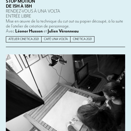
STOP MOTION
DE 15H À 18H
RENDEZ-VOUS À UNA VOLTA
ENTRÉE LIBRE
Mise en œuvre de la technique du cut out ou papier découpé, à la suite
de l’atelier de création de personnage.
Avec
Léonor Husson
et
Julien Véronneau
ATELIER CINETICA 2021
CAFÉ UNA VOLTA
CINETICA 2021