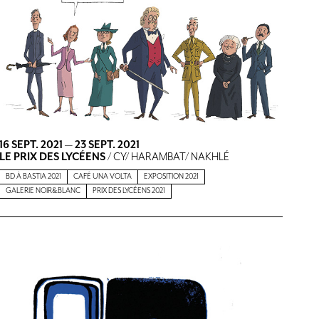
16 SEPT. 2021
—
23 SEPT. 2021
LE PRIX DES LYCÉENS
/ CY/ HARAMBAT/ NAKHLÉ
BD À BASTIA 2021
CAFÉ UNA VOLTA
EXPOSITION 2021
GALERIE NOIR&BLANC
PRIX DES LYCÉENS 2021