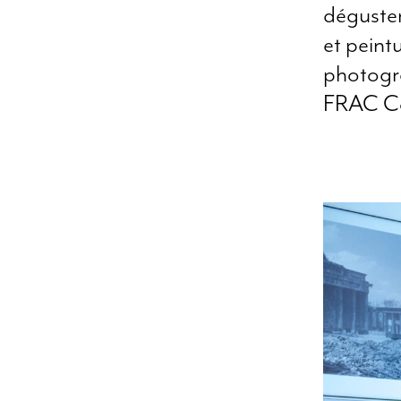
déguster
et peint
photogr
FRAC Co