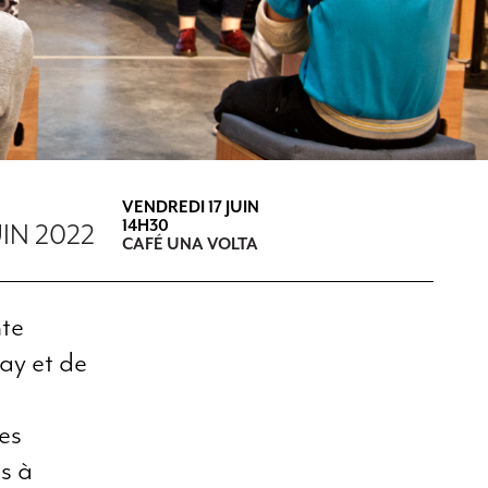
VENDREDI 17 JUIN
14H30
UIN 2022
CAFÉ UNA VOLTA
nte
ay et de
des
s à