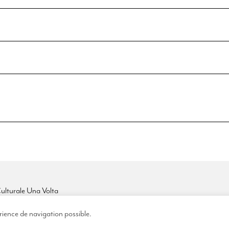
ulturale Una Volta
du Théâtre
Facebook
Cont
ar Campinchi
Instagram
Adre
érience de navigation possible.
astia
Youtube
Sout
95 32 12 81
Prés