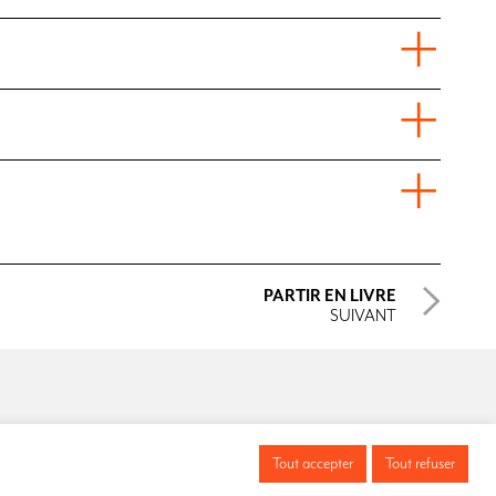
PARTIR EN LIVRE
SUIVANT
act
Shop
sse + Horaires + Lieux
Café
Tout accepter
Tout refuser
enez Una Volta
Partenaires
entation & Historique
Presse