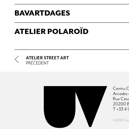
BAVARTDAGES
ATELIER POLAROÏD
ATELIER STREET ART
PRÉCÉDENT
Centru C
Arcades 
Rue Cés
20200 B
T +33 4 
©2026 Cent