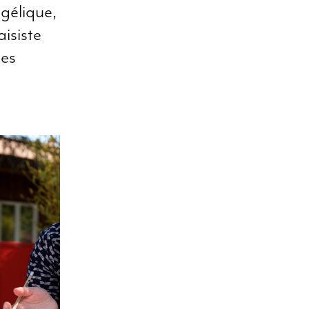
ngélique,
isiste
tes