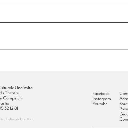
ulturale Una Volta
du Théâtre
Facebook
Cont
ar Campinchi
Instagram
Adre
astia
Youtube
Sout
95 32 12 81
Prés
L’éq
Cons
ru Culturale Una Volta