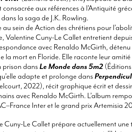
t consacrée aux références à l’Antiquité gréc
dans la saga de J.K. Rowling.
e au sein de Action des chrétiens pour l’aboli
re, Valentine Cuny-Le Callet entretient depu
respondance avec Renaldo McGirth, détenu 
e la mort en Floride. Elle raconte leur amitié 
en prison dans
Le Monde dans 5m2
(Éditions
u’elle adapte et prolonge dans
Perpendicul
lcourt, 2022), récit graphique écrit et dessi
ains avec Renaldo McGirth. L’album rempor
C–France Inter et le grand prix Artemisia 2
e Cuny-Le Callet prépare actuellement une 