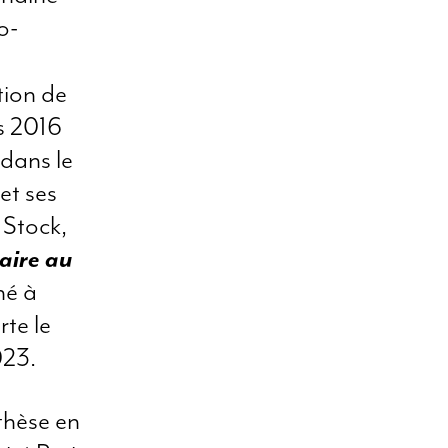
o-
tion de
is 2016
dans le
et ses
 Stock,
aire au
né à
te le
023.
thèse en