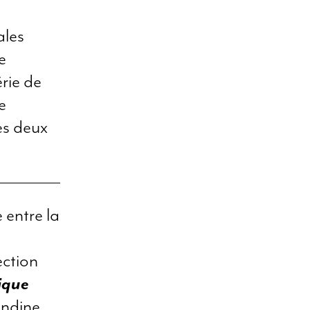
ales
e
rie de
e
es deux
 entre la
ection
ique
andine