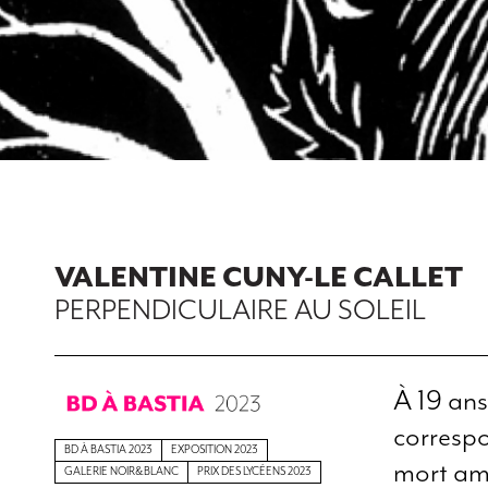
VALENTINE CUNY-LE CALLET
PERPENDICULAIRE AU SOLEIL
À 19 ans
corresp
BD À BASTIA 2023
EXPOSITION 2023
mort amé
GALERIE NOIR&BLANC
PRIX DES LYCÉENS 2023