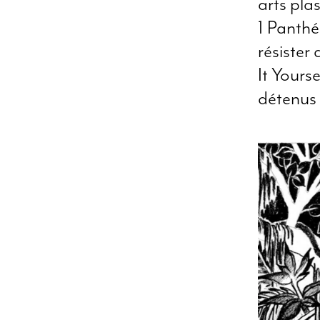
arts pla
1 Panthé
résister
It Yourse
détenus