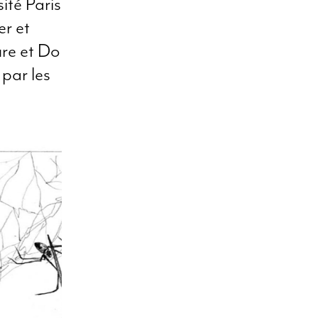
ité Paris
er et
ure et Do
 par les