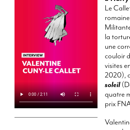
Le Calle
romaine 
Militant
la tortu
une cor
couloir d
visites 
2020), q
soleil
(De
quatre m
prix FNA
Valentin