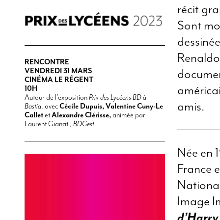
récit gr
Sont mon
dessinée
Renaldo 
RENCONTRE
document
VENDREDI 31 MARS
CINÉMA LE RÉGENT
américai
10H
Autour de l’exposition
Prix des Lycéens BD à
amis.
Bastia
, avec
Cécile Dupuis,
Valentine Cuny-Le
Callet
et
Alexandre Clérisse,
animée par
Laurent Gianati,
BDGest
Née en 1
France e
National
Image Im
d’Harry