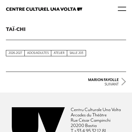
TAÏ-CHI
2026-2027
ADOS/ADULTES
ATELIER
SALLE 203
MARION FAYOLLE
SUIVANT
Centru Culturale Una Volta
Arcades du Théâtre
Rue César Campinchi
20200 Bastia
T +33 4 95 32 12 81