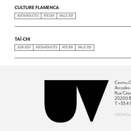
CULTURE FLAMENCA
ADOS/ADULTES
ATELIER
SALLE 203
TAÏ-CHI
2026-2027
ADOS/ADULTES
ATELIER
SALLE 203
Centru C
Arcades 
Rue Cés
20200 B
T +33 4 
©2026 Cent