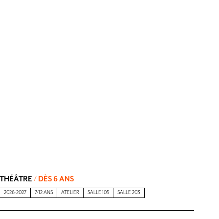
THÉÂTRE
/ DÈS 6 ANS
2026-2027
7/12 ANS
ATELIER
SALLE 105
SALLE 203