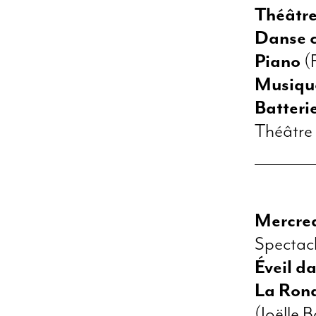
Théâtre
Danse 
Piano
(
Musique
Batteri
Théâtre 
Mercred
Spectacl
Éveil d
La Rond
(Joëlle 