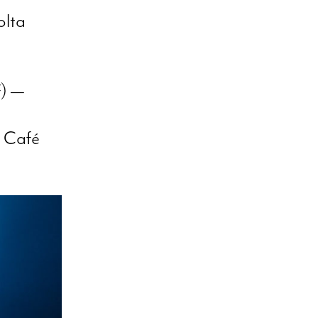
olta
f) —
 Café