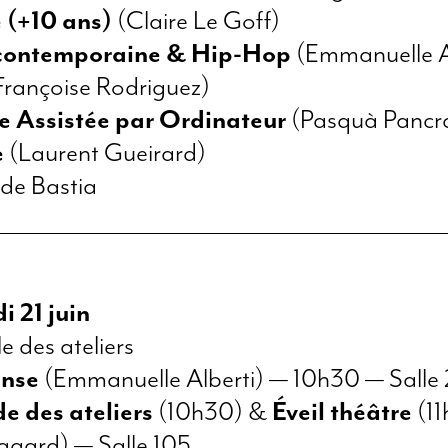
 (+10 ans)
(Claire Le Goff)
contemporaine & Hip-Hop
(Emmanuelle A
Françoise Rodriguez)
 Assistée par Ordinateur
(Pasquà Pancra
e
(Laurent Gueirard)
de Bastia
i 21 juin
e des ateliers
anse
(Emmanuelle Alberti) — 10h30 — Salle
e des ateliers
(10h30) &
Éveil théâtre
(11
Bagard) — Salle 105