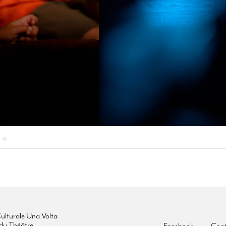
ulturale Una Volta
du Théâtre