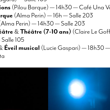
ions
(Pilou Barque) — 14h30 — Café Una V
irque
(Alma Perin) — 16h — Salle 203
(Alma Perin) — 14h30 — Salle 203
héâtre
&
Théâtre
(7-10 ans)
(Claire Le Gof
 Salle 105
&
Éveil musical
(Lucie Gaspari) — 18h30 —
ta