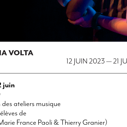
UNA VOLTA
12 JUIN 2023
—
21 J
 juin
0
 des ateliers musique
 élèves de
arie France Paoli & Thierry Granier)