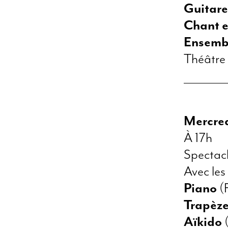
Guitare
Chant e
Ensemb
Théâtre 
Mercred
À 17h
Spectacl
Avec les
Piano
(F
Trapèz
Aïkido
(