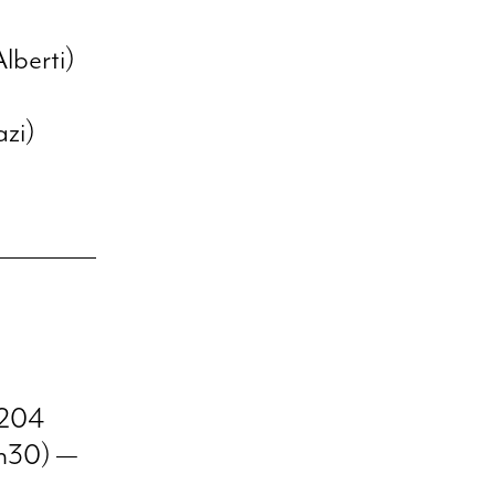
lberti)
zi)
 204
h30) —