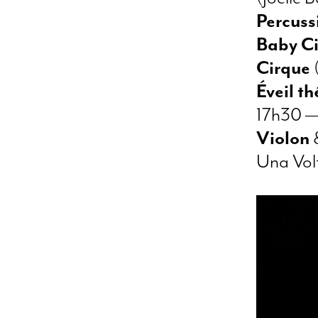
Percuss
Baby C
Cirque
Éveil t
17h30 —
Violon
Una Vol