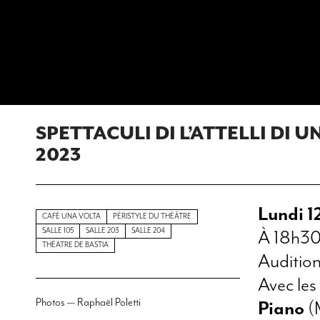
SPETTACULI DI L’ATTELLI DI 
2023
Lundi 12
CAFÉ UNA VOLTA
PÉRISTYLE DU THÉÂTRE
SALLE 105
SALLE 203
SALLE 204
À 18h3
THÉATRE DE BASTIA
Audition
Avec les
Photos — Raphaël Poletti
Piano
(M