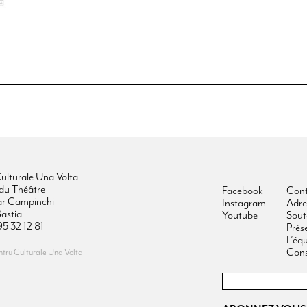
ulturale Una Volta
du Théâtre
Facebook
Cont
ar Campinchi
Instagram
Adre
astia
Youtube
Sout
95 32 12 81
Prés
L’éq
Cons
ru Culturale Una Volta