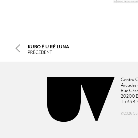
KUBO È U RÈ LUNA
PRÉCÉDENT
Centru C
Arcades 
Rue Cés
20200 B
T +33 4 
©2026 Cent