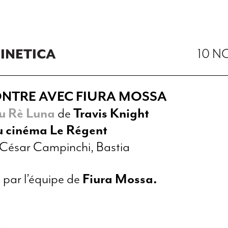
10 N
INETICA
NTRE AVEC FIURA MOSSA
u Rè Luna
de
Travis Knight
 cinéma Le Régent
 César Campinchi, Bastia
 par l’équipe de
Fiura Mossa
.