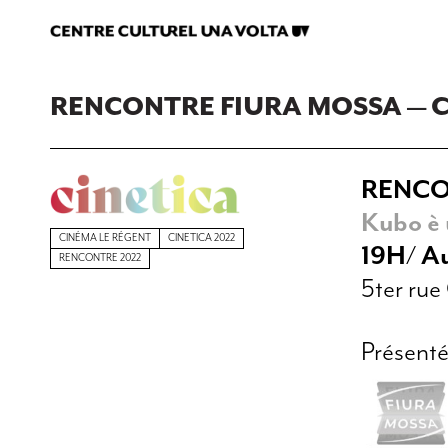
RENCONTRE FIURA MOSSA — C
RENCO
Kubo è 
CINÉMA LE RÉGENT
CINETICA 2022
19H/ Au
RENCONTRE 2022
5ter rue
Présenté