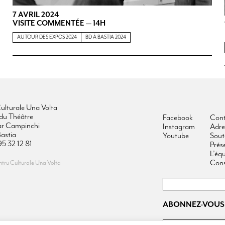
7 AVRIL 2024
VISITE COMMENTÉE — 14H
AUTOUR DES EXPOS 2024
BD À BASTIA 2024
ulturale Una Volta
du Théâtre
Facebook
Cont
ar Campinchi
Instagram
Adre
astia
Youtube
Sout
95 32 12 81
Prés
L’éq
Cons
ru Culturale Una Volta
ABONNEZ-VOUS