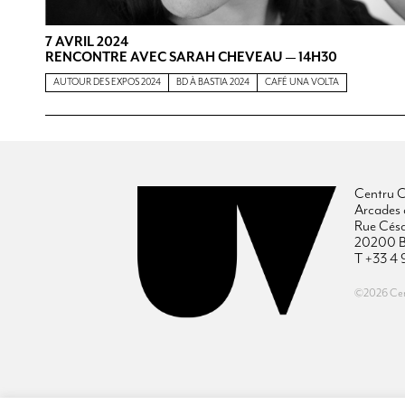
7 AVRIL 2024
RENCONTRE AVEC SARAH CHEVEAU — 14H30
AUTOUR DES EXPOS 2024
BD À BASTIA 2024
CAFÉ UNA VOLTA
Centru C
Arcades 
Rue Cés
20200 B
T +33 4 
©2026 Cent