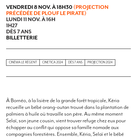
VENDREDI 8 NOV. À 18H30
(PROJECTION
PRÉCÉDÉE DE PLOUF LE PIRATE)
LUNDI 11 NOV. À 16H
1H27
DÈS 7 ANS
BILLETTERIE
CINÉMA LE RÉGENT
CINETICA 2024
DÈS 7 ANS
PROJECTION 2024
À Bornéo, à la lisière de la grande forêt tropicale, Kéria
recueille un bébé orang-outan trouvé dans la plantation de
palmiers à huile où travaille son père. Au même moment
Selaï, son jeune cousin, vient trouver refuge chez eux pour
échapper au conflit qui oppose sa famille nomade aux
compagnies forestières. Ensemble, Kéria, Selaï et le bébé