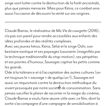
singe vont lutter contre la destruction de la forêt ancestrale,
plus que jamais menacée. Mais pour Kéria, ce combat sera
aussi l’occasion de découvrir la vérité sur ses origines.
Claude Barras, le réalisateur de
Ma Vie de courgette
(2016),
n’a pas son pareil pour rendre accessibles aux enfants des
idées profondes et des réalités complexes.
Avec ses jeunes héros, Kéria, Sélaï et le singe Oshi, son
bestiaire exotique et ses paysages luxuriants (magnifiés par
la technique traditionnelle du stop-motion), ses péripéties
et ses pointes d’humour,
Sauvages
captive les petits comme
les grands.
Ode à la tolérance et à l’acceptation des autres cultures (on
est toujours le « sauvage » de quelqu’un !),
Sauvages
est
aussi un réquisitoire contre la destruction méthodique du
vivant provoquée par notre société́ de consommation. Sans
jamais sacrifier le plaisir de raconter ni la magie du cinéma,
Claude Barras a voulu faire œuvre utile avec ce film, dont la
sortie s’accompagne d’une campagne de sensibilisation à