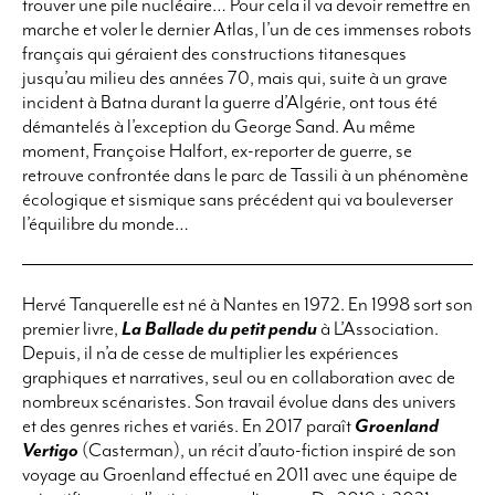
trouver une pile nucléaire… Pour cela il va devoir remettre en
marche et voler le dernier Atlas, l’un de ces immenses robots
français qui géraient des constructions titanesques
jusqu’au milieu des années 70, mais qui, suite à un grave
incident à Batna durant la guerre d’Algérie, ont tous été
démantelés à l’exception du George Sand. Au même
moment, Françoise Halfort, ex-reporter de guerre, se
retrouve confrontée dans le parc de Tassili à un phénomène
écologique et sismique sans précédent qui va bouleverser
l’équilibre du monde…
Hervé Tanquerelle est né à Nantes en 1972. En 1998 sort son
premier livre,
La Ballade du petit pendu
à L’Association.
Depuis, il n’a de cesse de multiplier les expériences
graphiques et narratives, seul ou en collaboration avec de
nombreux scénaristes. Son travail évolue dans des univers
et des genres riches et variés. En 2017 paraît
Groenland
Vertigo
(Casterman), un récit d’auto-fiction inspiré de son
voyage au Groenland effectué en 2011 avec une équipe de