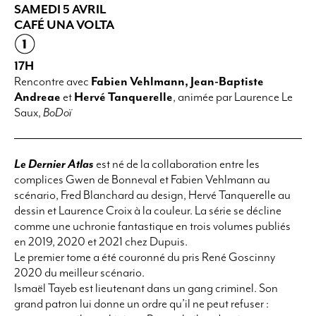
SAMEDI 5 AVRIL
CAFÉ UNA VOLTA
17H
Rencontre avec
Fabien Vehlmann, Jean-Baptiste
Andreae
et
Hervé Tanquerelle
,
animée par Laurence Le
Saux,
BoDoï
Le Dernier Atlas
est né de la collaboration entre les
complices Gwen de Bonneval et Fabien Vehlmann au
scénario, Fred Blanchard au design, Hervé Tanquerelle au
dessin et Laurence Croix à la couleur. La série se décline
comme une uchronie fantastique en trois volumes publiés
en 2019, 2020 et 2021 chez Dupuis.
Le premier tome a été couronné du pris René Goscinny
2020 du meilleur scénario.
Ismaël Tayeb est lieutenant dans un gang criminel. Son
grand patron lui donne un ordre qu’il ne peut refuser :