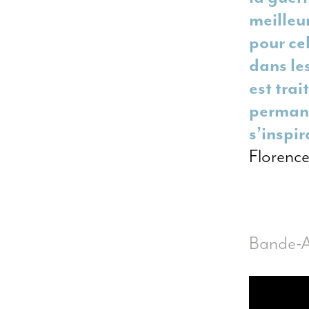
meilleur
pour cel
dans le
est tra
permane
s’inspir
Florence
Bande-