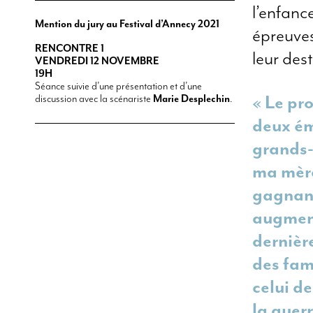
l’enfanc
Mention du jury au Festival d’Annecy 2021
épreuves
RENCONTRE 1
leur des
VENDREDI 12 NOVEMBRE
19H
Séance suivie d’une présentation et d’une
« Le pr
discussion avec la scénariste
Marie Desplechin
.
deux ém
grands-
ma mère
gagnant
augment
dernière
des fam
celui d
la guerr