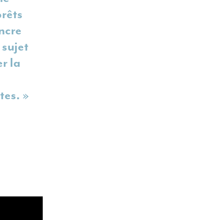
prêts
ancre
 sujet
r la
tes. »