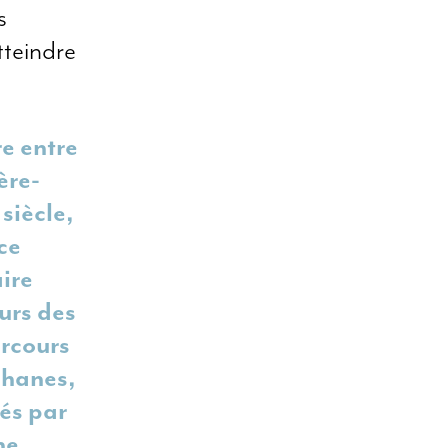
s
tteindre
re entre
ère-
siècle,
ce
ire
urs des
arcours
ghanes,
sés par
ne