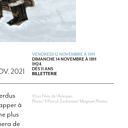
VENDREDI 12 NOVEMBRE
À
19H
DIMANCHE 14 NOVEMBRE
À
18H
1H24
DÈS 11 ANS
OV. 2021
BILLETTERIE
perdus
©Les Films de l’Arlequin
Photo/ ©Patrick Zachmann/ Magnum Photos
happer à
me plus
nera de