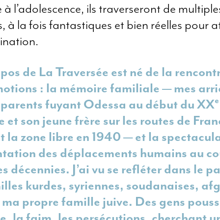
e à l’adolescence, ils traverseront de multiple
, à la fois fantastiques et bien réelles pour a
tination.
opos de La Traversée est né de la rencont
otions : la mémoire familiale — mes arri
e
parents fuyant Odessa au début du XX
 et son jeune frère sur les routes de Fran
 la zone libre en 1940 — et la spectacula
ation des déplacements humains au co
s décennies. J’ai vu se refléter dans le p
illes kurdes, syriennes, soudanaises, af
e ma propre famille juive. Des gens pous
e, la faim, les persécutions, cherchant u