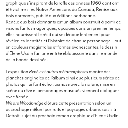
graphique s’inspirant de la rafle des années 1960 dont ont
été victimes les Native Americans du Canada,
René.e aux
bois dormants,
publié aux éditions Sarbacane.
René.e aux bois dormants
est un album construit à partir de
visions fantasmagoriques, opaques dans un premier temps,
elles nourrissent le récit qui se dénoue lentement pour
révéler les identités et l’histoire de chaque personnage. Tout
en couleurs magistrales et formes évanescentes, le dessin
d’Elene Usdin fait une entrée éblouissante dans le monde
de la bande dessinée.
L’exposition
René.e et autres métamorphoses
montre des
planches originales de l’album ainsi que plusieurs séries de
photos qui lui font écho : osmose avec la nature, mise en
scène du rêve et personnages masqués viennent dialoguer
avec
René.e
.
We are Woodbridge
clôture cette présentation selon un
accrochage mêlant portraits et paysages urbains saisis à
Detroit, sujet du prochain roman graphique d’Elene Usdin.