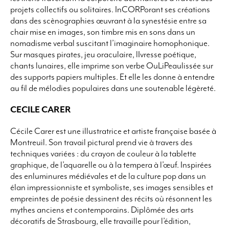
projets collectifs ou solitaires. InCORPorant ses créations
dans des scènographies œuvrant à la synestésie entre sa
chair mise en images, son timbre mis en sons dans un
nomadisme verbal suscitant l’imaginaire homophonique.
Sur masques pirates, jeu oraculaire, lIvresse poétique,
chants lunaires, elle imprime son verbe OuLiPeaulissée sur
des supports papiers multiples. Et elle les donne à entendre
au fil de mélodies populaires dans une soutenable légèreté.
CECILE CARER
Cécile Carer est une illustratrice et artiste française basée à
Montreuil. Son travail pictural prend vie à travers des
techniques variées : du crayon de couleur à la tablette
graphique, de l’aquarelle ou à la tempera à l’œuf. Inspirées
des enluminures médiévales et de la culture pop dans un
élan impressionniste et symboliste, ses images sensibles et
empreintes de poésie dessinent des récits où résonnent les
mythes anciens et contemporains. Diplômée des arts
décoratifs de Strasbourg, elle travaille pour l’édition,