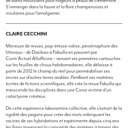
de bains moussants pour nageurs à peaux de clémentine.
S’immerger dans la faune et la flore champenoises et
insulaires pour l’amalgamer.
CLAIRE CECCHINI
Meneuse de revues, pop-étesse-valise, persémaphore des
littoraux – de Dazibao à Fabulla en passant par
Contr’Actuel Àllofficine – versant ses premières cartouches
sur les feuilles de choux hebdomadaires, elle délaisse à
partir de 2012 le champ du réel pour perméabiliser ses
encres sur d’autres terres arables.
Fertilîsant
ses matières
écrites de fictions scientifiques, elle crée la revue Fabulla qui
transcende les disciplines dans une Corse victime d’un
cataclysme créateur.
De cette expérience laborantine collective, elle s’extrait de la
rigidité des jargons pour créer des mots imbriquant les
racines de ses hybridations et expérimente depuis cinq ans
les îliens traversant la corporéité des matières à travers des