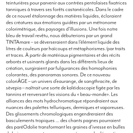
teinturières pour parvenir aux contrées pentolaises fixatrices
tanniques à travers ses forêts castanéicoles. Dans le cadre
de ce nouvel étalonnage des matières liquides, écloraient
des créatures aux émotions guidées par un métronome
colorimétrique, des paysages d’
îllusions
. Une fois notre
bleu de travail revêtu, nous débuterions par un grand
TINTAmare – se déverseraient dans l’élément liquide des
litres de couleurs par haïcoups et métaphorismes /par traits
et traces. À partir de matériaux pigmentaires et des récits
arborés et usinants glanés dans les différents lieux de
création, surgiraient par fulgurances des homophonies
colorantes, des panoramas sonores. De ce nouveau
coloriÂGE – un univers d’eaurange, de sangthracite, de
sèvepia – naîtrait une sorte de kaléidoscopie figée par les
tannins et renversant les visions du « beau-monde». Les
alliances des mots hydrochromatique répondraient aux
nuances des palettes telluriques, dermiques et vaporeuses.
Des glissements chromologiques engendreraient des
basculements tropiques … des chants pagnes pourraient
des paréOdolie transformant les graines d’ivresse en bulles