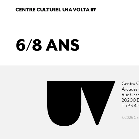
6/8 ANS
Centru C
Arcades 
Rue Cés
20200 B
T +33 4 
©2026 Cent