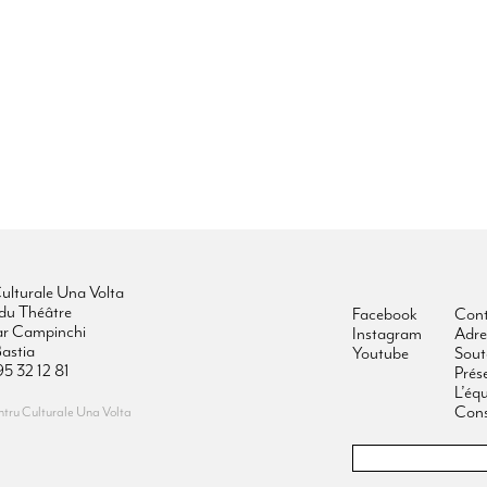
ulturale Una Volta
du Théâtre
Facebook
Cont
ar Campinchi
Instagram
Adre
astia
Youtube
Sout
95 32 12 81
Prés
L’éq
Cons
ru Culturale Una Volta