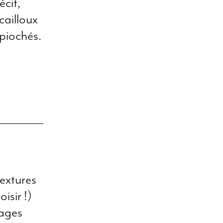
écit,
cailloux
 piochés.
extures
isir !)
nages