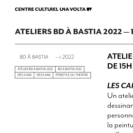
ATELIERS BD À BASTIA 2022 — 
ATELI
DE 15H
ATELIER BD À BASTIA 2022
BD À BASTIA 2022
DÈS 4 ANS
DÈS 6 ANS
PÉRISTYLE DU THÉÂTRE
LES CA
Un ateli
dessinant
personna
la peintu