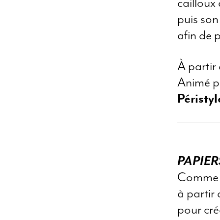
cailloux
puis son
afin de p
À partir
Animé 
Péristy
PAPIE
Comme Ma
à partir
pour cré