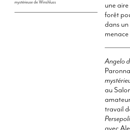
mystérieuse
de Winshluss
une aire
forêt po
dans un 
menace u
Angelo da
Paronna
mystérie
au Salon
amateurs
travail 
Persepoli
avec Ale