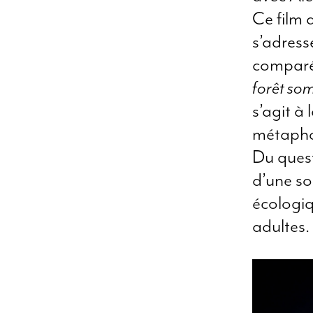
Ce film 
s’adress
comparé 
forêt som
s’agit à 
métaphor
Du quest
d’une so
écologiq
adultes.