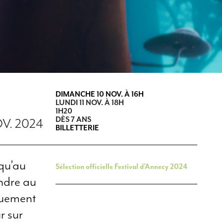
DIMANCHE 10 NOV. À 16H
LUNDI 11 NOV. À 18H
1H20
DÈS 7 ANS
OV. 2024
BILLETTERIE
squ’au
Sélection officielle Festival d’Annecy 2024
endre au
quement
r sur