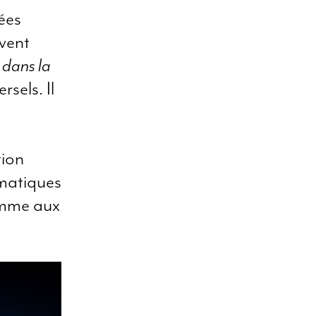
ées
vent
 dans la
rsels. Il
tion
ématiques
comme aux