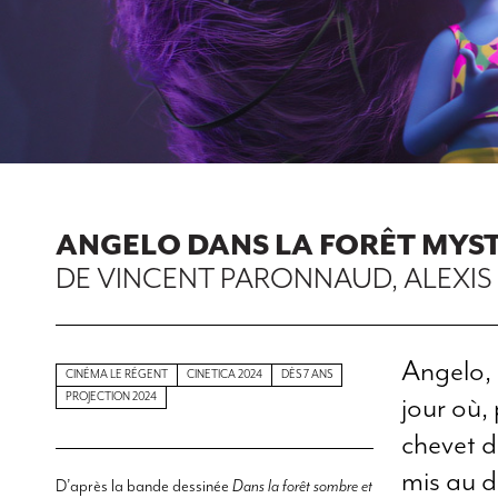
ANGELO DANS LA FORÊT MYS
DE VINCENT PARONNAUD, ALEXI
Angelo, 
CINÉMA LE RÉGENT
CINETICA 2024
DÈS 7 ANS
PROJECTION 2024
jour où,
chevet d
mis au d
D’après la bande dessinée
Dans la forêt sombre et