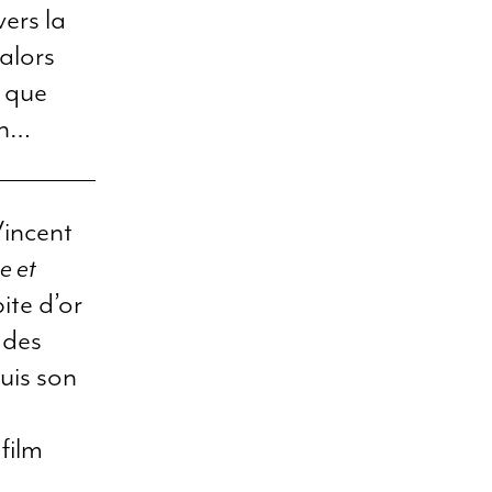
ers la
alors
s que
on…
Vincent
e et
te d’or
 des
uis son
film