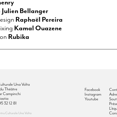
henry
e
Julien Bellanger
esign
Raphaël Pereira
ixing
Kamal Ouazene
ion
Rubika
ulturale Una Volta
du Théâtre
Facebook
Cont
ar Campinchi
Instagram
Adre
astia
Youtube
Sout
95 32 12 81
Prés
L’éq
Cons
ru Culturale Una Volta