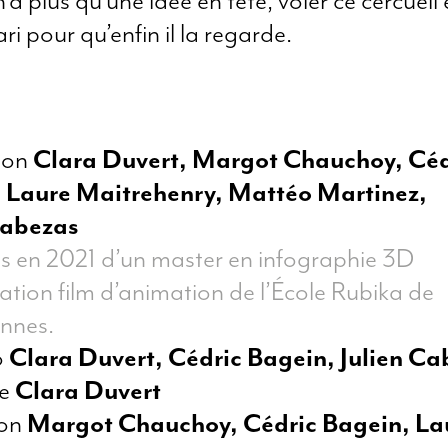
n’a plus qu’une idée en tête, voler ce cercueil et
ri pour qu’enfin il la regarde.
tion
Clara Duvert, Margot Chauchoy, Céd
 Laure Maitrehenry, Mattéo Martinez,
Cabezas
s en 2021 d’un master en infographie 3D
sation film d’animation de l’École Rubika de
nnes.
o
Clara Duvert, Cédric Bagein, Julien C
ge
Clara Duvert
ion
Margot Chauchoy, Cédric Bagein, La