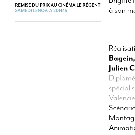
Brigitte 
REMISE DU PRIX AU CINÉMA LE RÉGENT
à son ma
SAMEDI 13 NOV. À 20H45
Réalisa
Bagein,
Julien 
Diplômé
spéciali
Valencie
Scénari
Monta
Animat