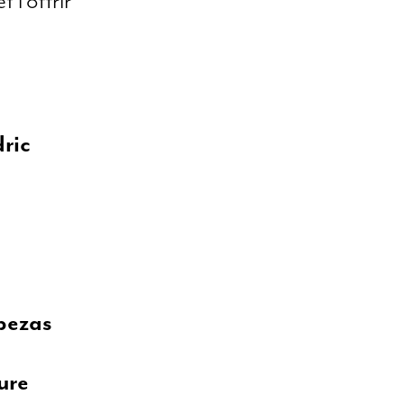
 l’offrir
ric
abezas
ure