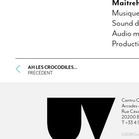
Maitre
Musiqu
Sound d
Audio m
Product
AH LES CROCODILES…
PRÉCÉDENT
Centru C
Arcades 
Rue Cés
20200 B
T +33 4 
©2026 Cent