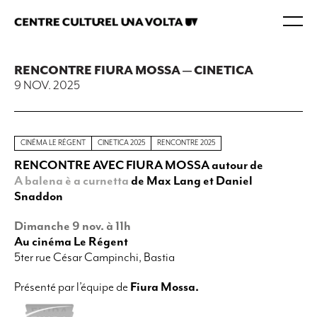
RENCONTRE FIURA MOSSA — CINETICA
9 NOV. 2025
CINÉMA LE RÉGENT
CINETICA 2025
RENCONTRE 2025
RENCONTRE AVEC FIURA MOSSA autour de
A balena è a
curnetta
de
Max Lang et Daniel
Snaddon
Dimanche 9 nov. à 11h
Au cinéma Le Régent
5ter rue César Campinchi, Bastia
Présenté par l’équipe de
Fiura Mossa
.