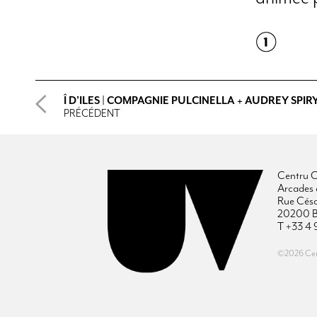
Î D’ILES | COMPAGNIE PULCINELLA + AUDREY SPIR
PRÉCÉDENT
Centru C
Arcades 
Rue Cés
20200 B
T +33 4 
©2026 Cent