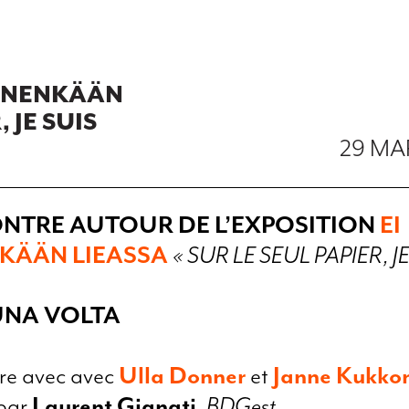
KENENKÄÄN
 JE SUIS
29 MA
NTRE AUTOUR DE L’EXPOSITION
EI
KÄÄN LIEASSA
« SUR LE SEUL PAPIER, J
UNA VOLTA
re avec avec
Ulla Donner
et
Janne Kukko
par
Laurent Gianati
,
BDGest