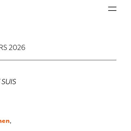
RS 2026
E SUIS
nen
,