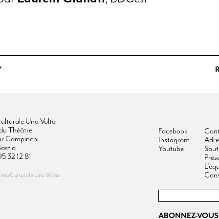
Y
ulturale Una Volta
du Théâtre
Facebook
Cont
ar Campinchi
Instagram
Adre
astia
Youtube
Sout
95 32 12 81
Prés
L’éq
Cons
ru Culturale Una Volta
ABONNEZ-VOUS