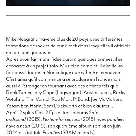
Mike Noegraf a traversé plus de 20 pays avec différentes
formations de rock et de punk-rock dans lesquelles il officiait
en tant que guitariste.
Après avoir fait mûrir l’idée durant quelques années, il se
consacre à un projet solo. Musicien complet, il distille un
folk aussi doux et mélancolique que rythmé et émouvant.
C’est ainsi qu’il commence à se produire en France mais
aussi à l’étranger en tournant avec des artistes tels que
Frank Turner, Joey Cape (Lagwagon), Austin Lucas, Rocky
Votolato, Tim Vantol, Rob Moir, Pj Bond, Joe McMahon,
Yotam Ben Horin, Sam Duckworth et bien d’autres…
Après 2 splits Cds, 2 Eps et trois albums
Safe
andsound
(2015),
No time for seasons
(2018),
even panthers
have a heart
(2019), son quatrième album sortira en juin
2024 et s’intitule
Polarities
(SBAM records).