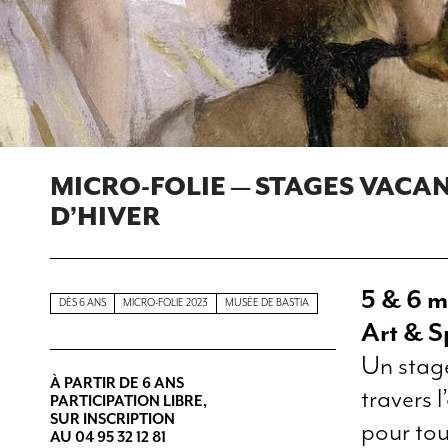
MICRO-FOLIE — STAGES VACA
D’HIVER
5 & 6 m
DÈS 6 ANS
MICRO-FOLIE 2023
MUSÉE DE BASTIA
Art & Sp
Un stage
À PARTIR DE 6 ANS
travers 
PARTICIPATION LIBRE,
SUR INSCRIPTION
pour tou
AU 04 95 32 12 81