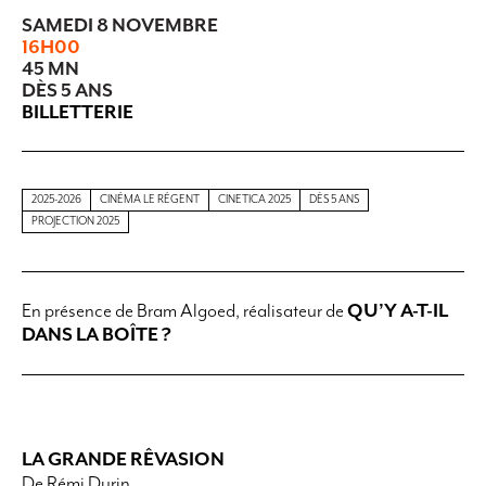
SAMEDI 8 NOVEMBRE
16H00
45 MN
DÈS 5 ANS
BILLETTERIE
2025-2026
CINÉMA LE RÉGENT
CINETICA 2025
DÈS 5 ANS
PROJECTION 2025
En présence de Bram Algoed, réalisateur de
QU’Y A-T-IL
DANS LA BOÎTE ?
LA GRANDE RÊVASION
De Rémi Durin