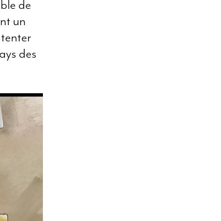
able de
nt un
 tenter
pays des