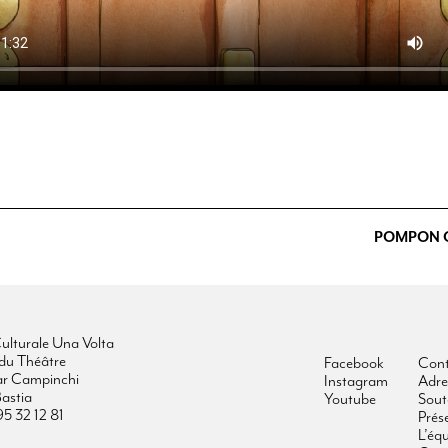
POMPON O
ulturale Una Volta
du Théâtre
Facebook
Cont
ar Campinchi
Instagram
Adre
astia
Youtube
Sout
95 32 12 81
Prés
L’éq