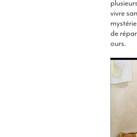
plusieur
vivre sa
mystérie
de répar
ours.