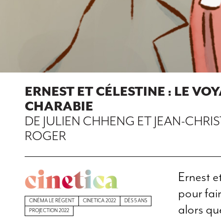
ERNEST ET CÉLESTINE : LE VO
CHARABIE
DE JULIEN CHHENG ET JEAN-CHRI
ROGER
Ernest e
pour fai
CINÉMA LE RÉGENT
CINETICA 2022
DÈS 5 ANS
alors qu
PROJECTION 2022