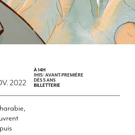
À
14H
1H15/ AVANT-PREMIÈRE
DÈS 5 ANS
OV. 2022
BILLETTERIE
Charabie,
ouvrent
puis