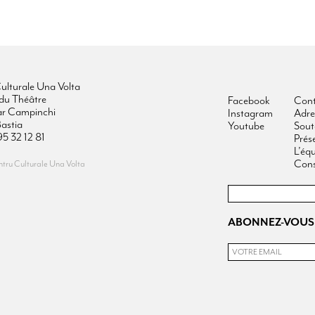
ulturale Una Volta
du Théâtre
Facebook
Cont
ar Campinchi
Instagram
Adre
astia
Youtube
Sout
95 32 12 81
Prés
L’éq
Cons
ru Culturale Una Volta
ABONNEZ-VOUS