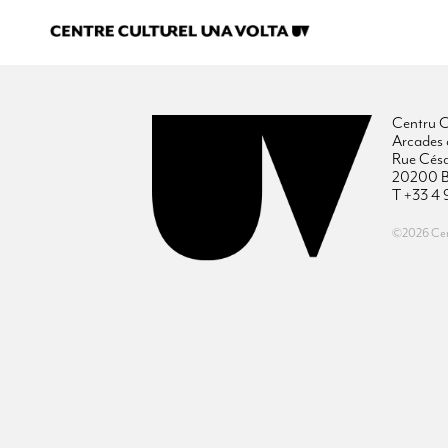
Centru C
Arcades 
Rue Cés
20200 B
T +33 4 
©2026 Cent