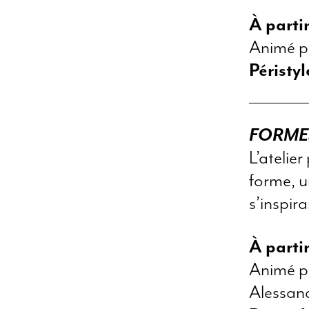
À parti
Animé p
Péristy
FORMES
L’atelie
forme, u
s’inspir
À parti
Animé p
Alessand