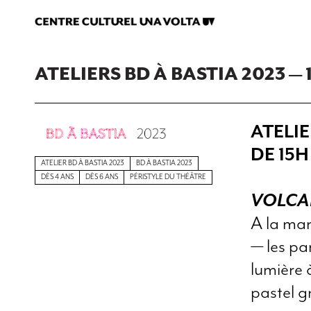
ATELIERS BD À BASTIA 2023 — 
ATELI
DE 15H
ATELIER BD À BASTIA 2023
BD À BASTIA 2023
DÈS 4 ANS
DÈS 6 ANS
PÉRISTYLE DU THÉÂTRE
VOLCAN
A la man
—
les pa
lumière 
pastel gr