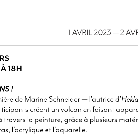
1 AVRIL 2023
—
2 AV
1
ERS
 À 18H
S !
ière de Marine Schneider — l’autrice d’
Hekla
rticipants créent un volcan en faisant appara
à travers la peinture, grâce à plusieurs matéri
as, l’acrylique et l’aquarelle.