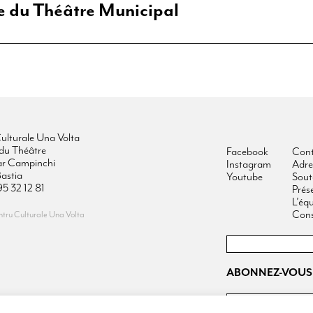
le du Théâtre Municipal
ulturale Una Volta
du Théâtre
Facebook
Cont
ar Campinchi
Instagram
Adre
astia
Youtube
Sout
95 32 12 81
Prés
L’éq
Cons
ru Culturale Una Volta
ABONNEZ-VOUS