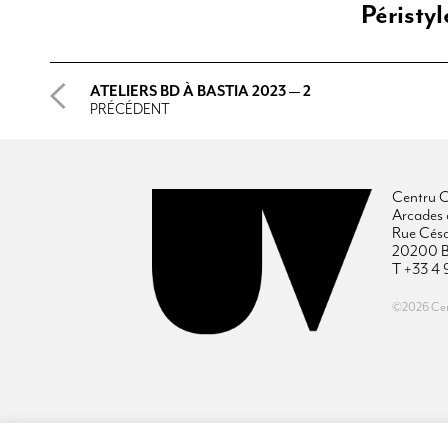
Péristy
ATELIERS BD À BASTIA 2023 — 2
PRÉCÉDENT
Centru C
Arcades 
Rue Cés
20200 B
T +33 4 
©2026 Cent