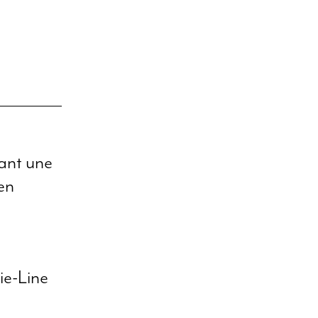
iant une
 en
ie-Line