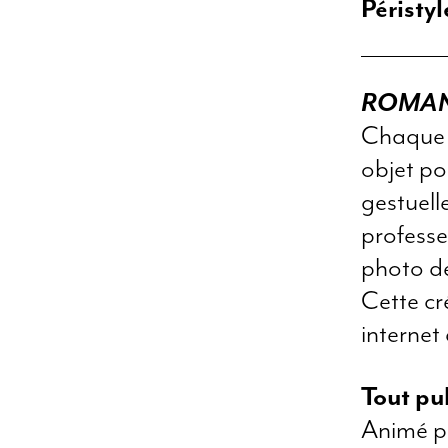
Péristy
ROMA
Chaque p
objet po
gestuell
profess
photo de
Cette cré
internet 
Tout pu
Animé p