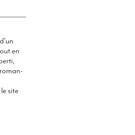
 d’un
tout en
erti,
 roman-
.
le site